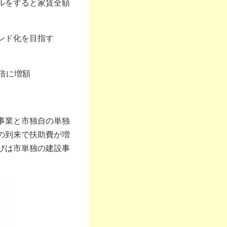
ルをすると家賃全額
ンド化を目指す
倍に増額
事業と市独自の単独
の到来で扶助費が増
びは市単独の建設事