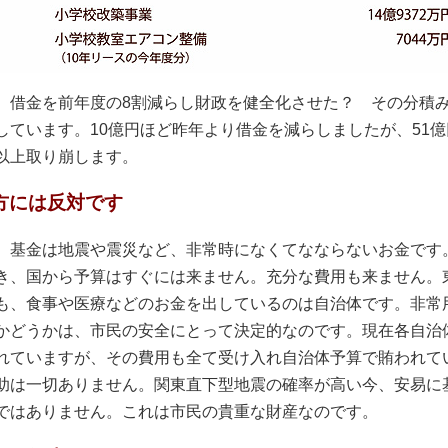
借金を前年度の8割減らし財政を健全化させた？ その分積
しています。10億円ほど昨年より借金を減らしましたが、51億
以上取り崩します。
方には反対です
基金は地震や震災など、非常時になくてなならないお金です
き、国から予算はすぐには来ません。充分な費用も来ません。
も、食事や医療などのお金を出しているのは自治体です。非常
かどうかは、市民の安全にとって決定的なのです。現在各自治
れていますが、その費用も全て受け入れ自治体予算で賄われて
助は一切ありません。関東直下型地震の確率が高い今、安易に
ではありません。これは市民の貴重な財産なのです。