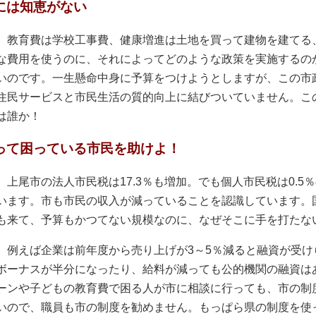
には知恵がない
教育費は学校工事費、健康増進は土地を買って建物を建てる
な費用を使うのに、それによってどのような政策を実施するの
いのです。一生懸命中身に予算をつけようとしますが、この市
住民サービスと市民生活の質的向上に結びついていません。こ
は誰か！
って困っている市民を助けよ！
上尾市の法人市民税は17.3％も増加。でも個人市民税は0.5
います。市も市民の収入が減っていることを認識しています。
も来て、予算もかつてない規模なのに、なぜそこに手を打たな
例えば企業は前年度から売り上げが3～5％減ると融資が受け
ボーナスが半分になったり、給料が減っても公的機関の融資は
ーンや子どもの教育費で困る人が市に相談に行っても、市の制
いので、職員も市の制度を勧めません。もっぱら県の制度を使