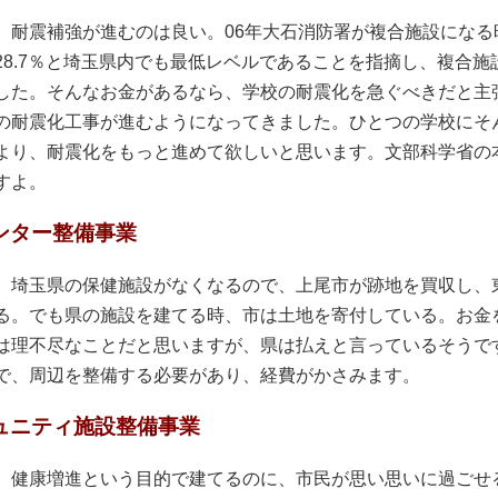
耐震補強が進むのは良い。06年大石消防署が複合施設になる
28.7％と埼玉県内でも最低レベルであることを指摘し、複合
した。そんなお金があるなら、学校の耐震化を急ぐべきだと主
の耐震化工事が進むようになってきました。ひとつの学校にそ
より、耐震化をもっと進めて欲しいと思います。文部科学省の本
すよ。
ンター整備事業
埼玉県の保健施設がなくなるので、上尾市が跡地を買収し、
る。でも県の施設を建てる時、市は土地を寄付している。お金
は理不尽なことだと思いますが、県は払えと言っているそうで
で、周辺を整備する必要があり、経費がかさみます。
ュニティ施設整備事業
健康増進という目的で建てるのに、市民が思い思いに過ごせ