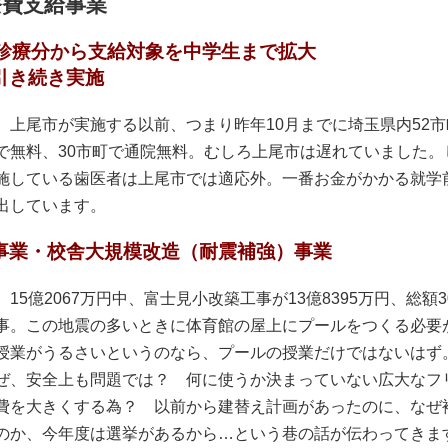
療費支給事業
月診療分から支給対象を中学生まで拡大
引き続き実施
上尾市が実施する以前、つまり昨年10月までに埼玉県内52
で無料、30市町で通院無料。むしろ上尾市は遅れていました。
施している歯医者は上尾市では適応外。一番お金がかかる就学
出しています。
事業・校舎大規模改造（耐震補強）事業
15億2067万円中、富士見小改築工事が13億8395万円、総額
事。この地震の多いときに体育館の屋上にプールをつくる必
授業がうるさいというのなら、プールの授業だけではないはず
ぜ、安全上も問題では？ 何に使うか決まっていない広大なフ
費を大きくする為？ 以前から建替え計画があったのに、なぜ
のか、今年度は選挙があるから…という巷の話が伝わってきま