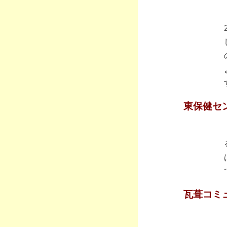
東保健セ
瓦葺コミ