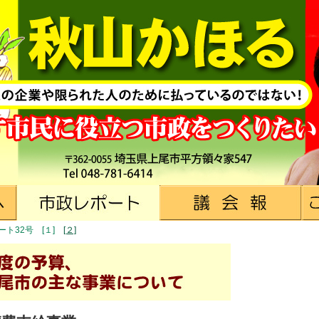
ート32号 [１]
[２]