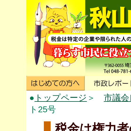
●
トップページ
＞
市議会
ト25号
税金は権力者