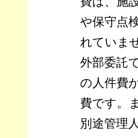
費は、施
や保守点
れていま
外部委託
の人件費
費です。
別途管理