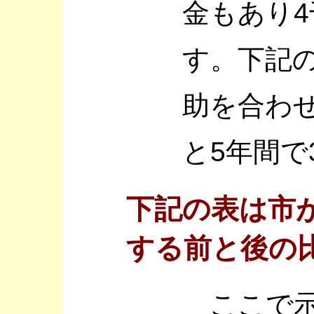
金もあり
す。下記
助を合わ
と5年間で
下記の表は市
する前と後の
ここで示