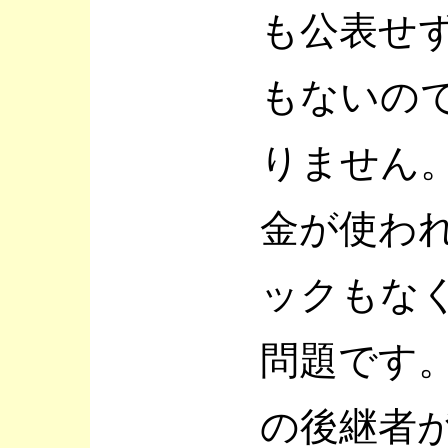
も公表せ
もないの
りません。
金が使わ
ックもな
問題です
の後継者