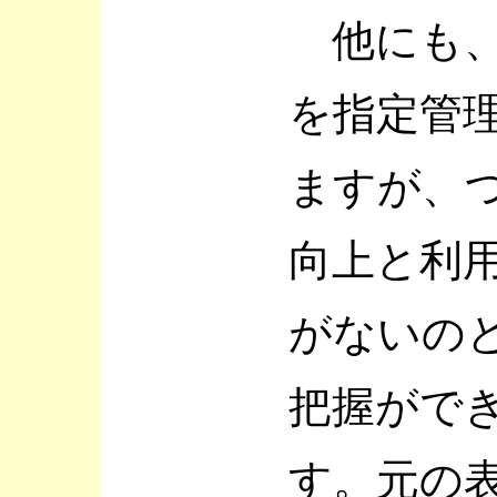
他にも、
を指定管
ますが、
向上と利
がないの
把握がで
す。元の