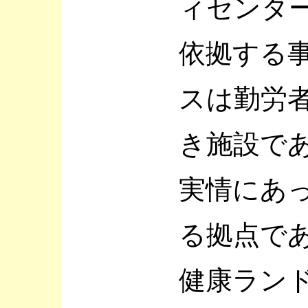
ィセンタ
依拠する
スは勤労
き施設で
実情にあ
る拠点で
健康ラン