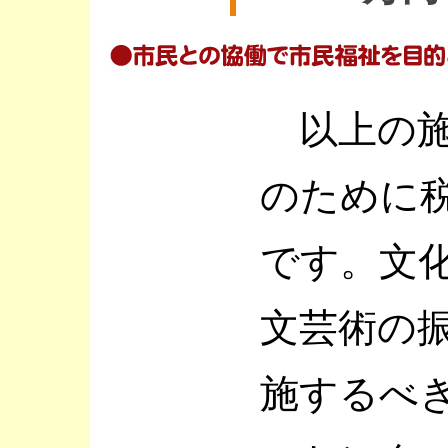
以上の施
のために
です。文
文芸術の
施するべ