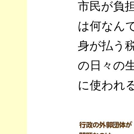
市民が負
は何なん
身が払う
の日々の
に使われ