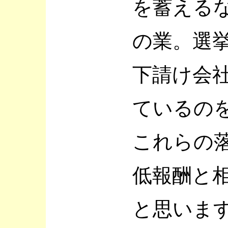
を蓄える
の業。選
下請け会
ているの
これらの
低報酬と
と思いま