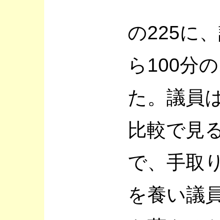
の225に、
ら100分
た。議員
比較で見
で、手取り
を養い議