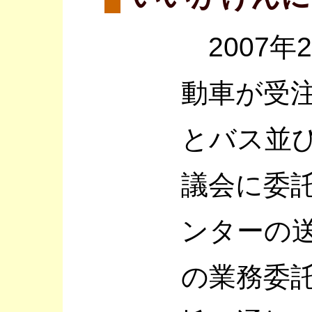
2007年
動車が受
とバス並
議会に委
ンターの
の業務委