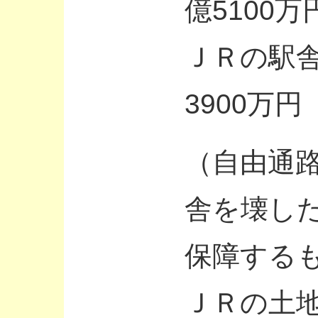
億5100万
ＪＲの駅
3900万
（自由通
舎を壊し
保障する
ＪＲの土