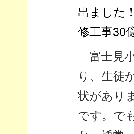
出ました
修工事30
富士見小
り、生徒
状があり
です。で