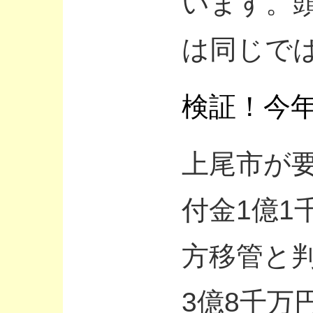
います。
は同じで
検証！今
上尾市が
付金1億1
方移管と
3億8千万