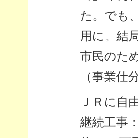
た。でも
用に。結
市民のた
（事業仕
ＪＲに自
継続工事：