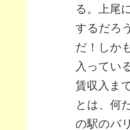
る。上尾
するだろ
だ！しか
入ってい
賃収入ま
とは、何
の駅のバ