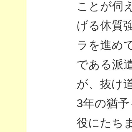
ことが伺
げる体質
ラを進め
である派
が、抜け
3年の猶
役にたち