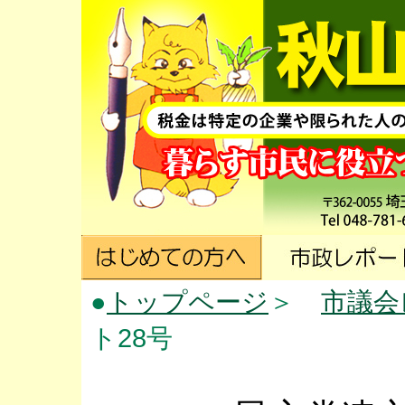
●
トップページ
＞
市議会
ト28号