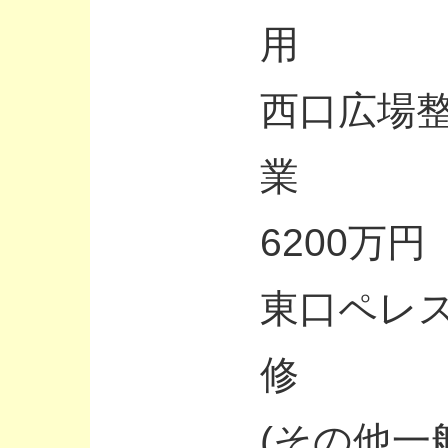
用 
西口広場
業
6200万円
東口ペレ
修 4
(その他一