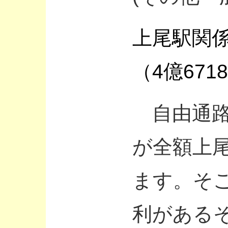
上尾駅関係
（4億671
自由通路
が全額上
ます。そ
利がある