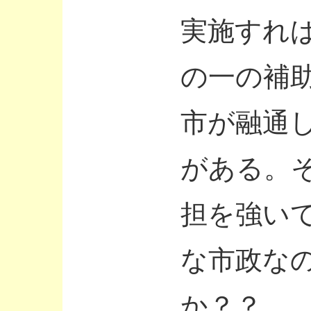
実施すれ
の一の補
市が融通
がある。
担を強い
な市政な
か？？