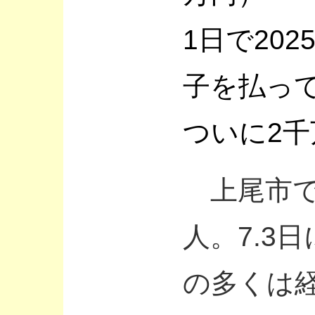
1日で202
子を払っ
ついに2千
上尾市で
人。7.3
の多くは