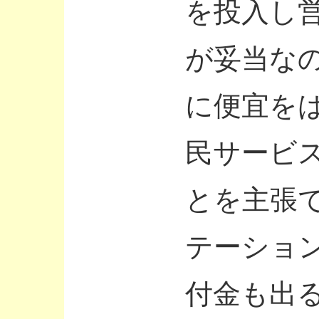
を投入し
が妥当な
に便宜を
民サービ
とを主張
テーショ
付金も出