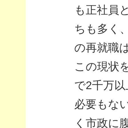
も正社員
ちも多く
の再就職
この現状
で2千万
必要もな
く市政に