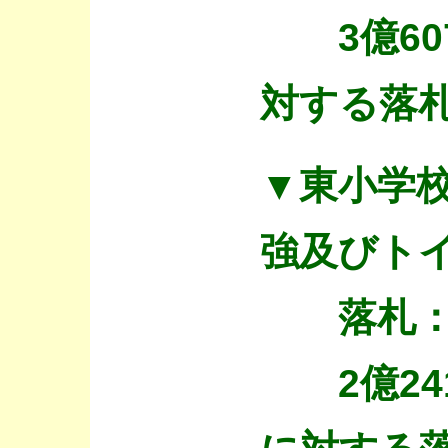
3億60
対する落札
▼東小学
強及びト
落札：
2億241