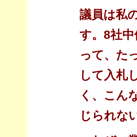
議員は私
す。8社中
って、た
して入札
く、こん
じられな