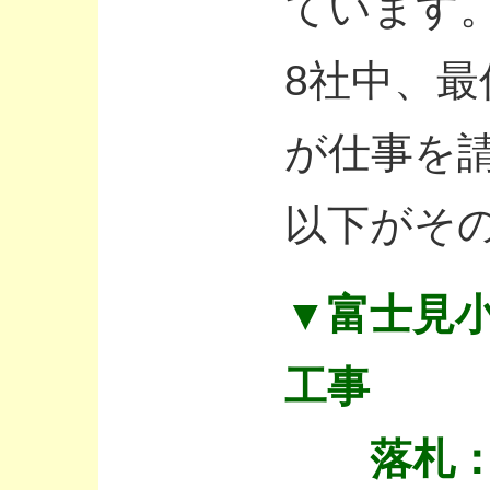
ています
8社中、
が仕事を
以下がそ
▼富士見
工事
落札：