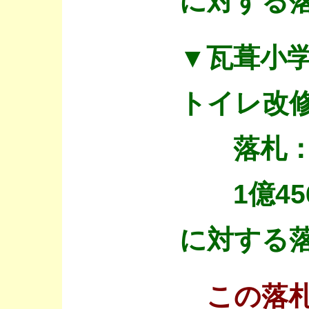
に対する落
▼瓦葺小
トイレ改
落札：
1億456
に対する落
この落札