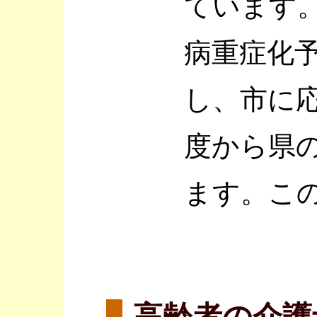
ています
病重症化
し、市に
度から県
ます。こ
高齢者の介護