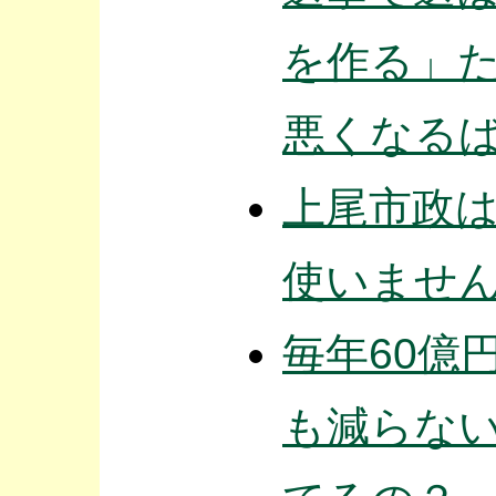
を作る」
悪くなる
上尾市政
使いませ
毎年60億
も減らな