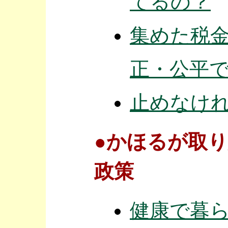
てるの？
集めた税
正・公平
止めなけ
●かほるが取
政策
健康で暮