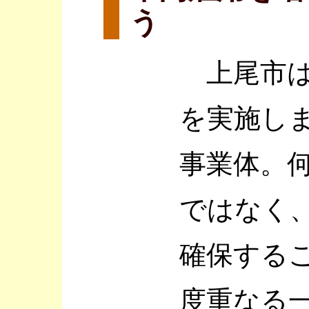
う
上尾市は
を実施し
事業体。
ではなく
確保する
度重なる