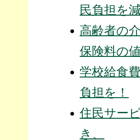
民負担を
高齢者の
保険料の
学校給食
負担を！
住民サー
き、