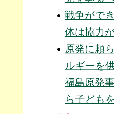
戦争がで
体は協力
原発に頼
ルギーを
福島原発
ら子ども