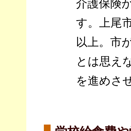
介護保険
す。上尾市
以上。市
とは思え
を進めさ