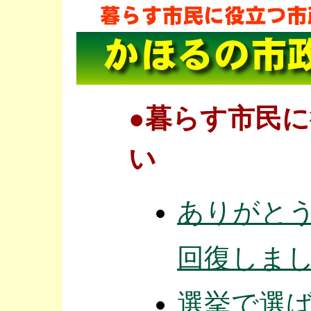
●暮らす市民
い
ありがと
回復しま
選挙で選